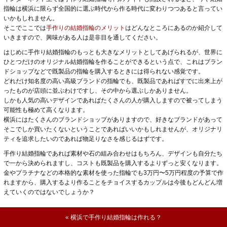
指輪は横浜に限らず全国的に選ぶ時代から作る時代に変わりつつあると言ってい
いかもしれません。
そこでここでは
手作りの結婚指輪のメリット
はどんなところにあるのか紹介して
いきますので、興味がある人は是非目を通してください。
はじめに手作り結婚指輪のもっとも大きなメリットとしてあげられるが、世界に
ひとつだけのオリジナル結婚指輪を作ることができるという点で、これはブラン
ドショップなどで既製品の指輪を購入するときには得られない感覚です。
どれだけ知名度の高い高級ブランドの指輪でも、既製品であればすでに出来上が
ったものが店頭に並ぶわけですし、その中から選ぶしかありません。
しかも人気の高いデザインであればたくさんの人が購入しますので被ってしまう
可能性も極めて高くなります。
横浜にはたくさんのブランドショップがありますので、好きなブランドがあって
そこでしか買いたくないということであればいいかもしれませんが、オリジナリ
ティを追求したいのであれば物足りなさを感じるはずです。
手作り結婚指輪であれば素材や石の組み合わせはもちろん、デザインも自分たち
で一から決められますし、コストも既製品を購入するよりずっと安くなります。
金やプラチナなどの本格的な素材を使った指輪でも3万円〜5万円程度の予算で作
れますから、購入するより作ることをチョイスするカップルは今後もどんどん増
えていくのではないでしょうか？
« 横浜で手作り結婚指輪は作れる？