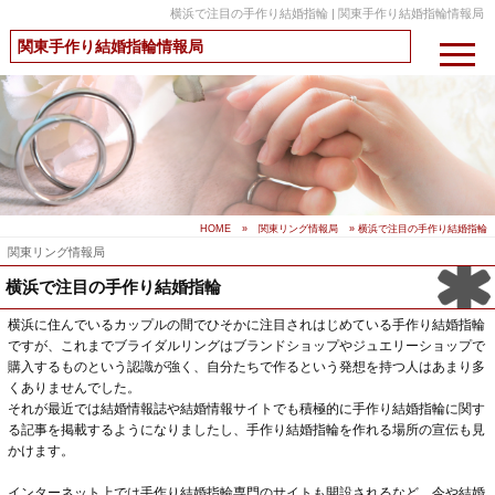
横浜で注目の手作り結婚指輪 | 関東手作り結婚指輪情報局
関東手作り結婚指輪情報局
HOME
»
関東リング情報局
» 横浜で注目の手作り結婚指輪
関東リング情報局
横浜で注目の手作り結婚指輪
横浜に住んでいるカップルの間でひそかに注目されはじめている手作り結婚指輪
ですが、これまでブライダルリングはブランドショップやジュエリーショップで
購入するものという認識が強く、自分たちで作るという発想を持つ人はあまり多
くありませんでした。
それが最近では結婚情報誌や結婚情報サイトでも積極的に手作り結婚指輪に関す
る記事を掲載するようになりましたし、手作り結婚指輪を作れる場所の宣伝も見
かけます。
インターネット上では手作り結婚指輪専門のサイトも開設されるなど、今や結婚