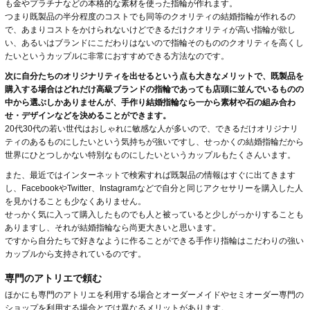
も金やプラチナなどの本格的な素材を使った指輪が作れます。
つまり既製品の半分程度のコストでも同等のクオリティの結婚指輪が作れるの
で、あまりコストをかけられないけどできるだけクオリティが高い指輪が欲し
い、あるいはブランドにこだわりはないので指輪そのもののクオリティを高くし
たいというカップルに非常におすすめできる方法なのです。
次に自分たちのオリジナリティを出せるという点も大きなメリットで、既製品を
購入する場合はどれだけ高級ブランドの指輪であっても店頭に並んでいるものの
中から選ぶしかありませんが、手作り結婚指輪なら一から素材や石の組み合わ
せ・デザインなどを決めることができます。
20代30代の若い世代はおしゃれに敏感な人が多いので、できるだけオリジナリ
ティのあるものにしたいという気持ちが強いですし、せっかくの結婚指輪だから
世界にひとつしかない特別なものにしたいというカップルもたくさんいます。
また、最近ではインターネットで検索すれば既製品の情報はすぐに出てきます
し、FacebookやTwitter、Instagramなどで自分と同じアクセサリーを購入した人
を見かけることも少なくありません。
せっかく気に入って購入したものでも人と被っていると少しがっかりすることも
ありますし、それが結婚指輪なら尚更大きいと思います。
ですから自分たちで好きなように作ることができる手作り指輪はこだわりの強い
カップルから支持されているのです。
専門のアトリエで頼む
ほかにも専門のアトリエを利用する場合とオーダーメイドやセミオーダー専門の
ショップを利用する場合とでは異なるメリットがあります。