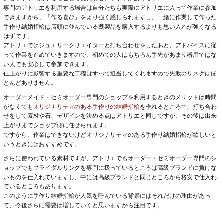
専門のアトリエを利用する場合は自分たちも実際にアトリエに入って作業に参加
できますから、「作る喜び」をより強く感じられますし、一緒に作業して作った
手作り結婚指輪は店頭に並んでいる既製品を購入するよりも思い入れが強くなる
はずです。
アトリエではジュエリークリエイターと打ち合わせをしたあと、アドバイスに従
って作業を進めていきますので、初めての人はもちろん手先があまり器用ではな
い人でも安心して参加できます。
仕上がりに影響する重要な工程はすべて担当してくれますので失敗のリスクはほ
とんどありません。
オーダーメイド・セミオーダー専門のショップを利用するときのメリットは時間
がなくても
オリジナリティのある手作りの結婚指輪
を作れるところで、打ち合わ
せをして素材や石、デザインを決める点はアトリエと同じですが、その後は出来
上がりまでショップ側に任せられます。
ですから、作業はできないけどオリジナリティのある手作り結婚指輪が欲しいと
いうときにはおすすめです。
さらに使われている素材ですが、アトリエでもオーダー・セミオーダー専門のシ
ョップでもブライダルリングを専門に扱っているところは高級ブランドに負けな
いものを仕入れていますし、中には高級ブランドと同じところから格安で仕入れ
ているところもあります。
このように手作り結婚指輪が人気を呼んでいる背景にはそれだけの理由があっ
て、今後さらに需要は増していくと思いますから注目です。