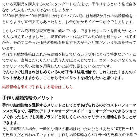
ている既製品を購入するのがスタンダードな方法で、手作りするという発想自体
なかった人もいたのではないでしょうか？
1980年代後半〜90年代前半にかけてのバブル期には給料3か月分の結婚指輪を…
というような宣伝文句もあったりと、お金がかかるイメージが今でもあります。
しかしバブル崩壊後は現実志向に傾いていき、できるだけコストを抑えたいとい
う人も増えていきましたし、現在の若い世代はバブル期の頃を知らない世代です
から、身の丈に合った価格の指輪を用意するのが当たり前だという認識を持って
います。
それでも結婚指輪はこれから結婚を控えているカップルにとって特別なアイテム
ですから、当然こだわりたいと思う人がほとんどですし、コストをかけなくても
クオリティの高い指輪を用意したいと試行錯誤しているはずです。
そんな中で注目されはじめているのが手作り結婚指輪で、これにはたくさんのメ
リットがありますから、ここからそのメリットを紹介したいと思います。
結婚指輪を東京で手作りする場合はこちら
手作り結婚指輪のメリット
手作り結婚指輪を選択するメリットとしてまずあげられるのがコストパフォーマ
ンスの高さで、専門のアトリエやオーダーメイド・セミオーダーのできるショッ
プで作ったものでも高級ブランドと同じくらいのクオリティの指輪を作ることが
できます。
そして既製品の場合、一般的な価格の相場はだいたいひとりあたり10万円〜15
万円程度だと言われていますが、手作り結婚指輪なら3万円〜5万円程度の予算で